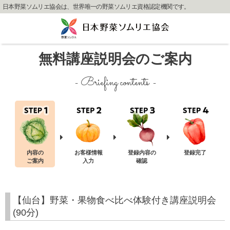
日本野菜ソムリエ協会は、世界唯一の野菜ソムリエ資格認定機関です。
無料講座説明会のご案内
- Briefing contents -
内容の
お客様情報
登録内容の
登録完了
ご案内
入力
確認
【仙台】野菜・果物食べ比べ体験付き講座説明会
(90分)