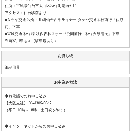
住所：宮城県仙台市太白区秋保町湯向6-14
アクセス：仙台駅前より
■タケヤ交通 秋保・川崎仙台西部ライナー タケヤ交通本社前行「佐勘
前」下車
■宮城交通 秋保線 秋保森林スポーツ公園前行「秋保温泉湯元」下車
※自家用車も可（駐車場あり）
お持ち物
筆記用具
お申込み方法
◆お電話でのお申し込み
【大阪支社】 06-4309-6642
（平日 10時～18時・土日祝を除く）
◆インターネットからのお申し込み