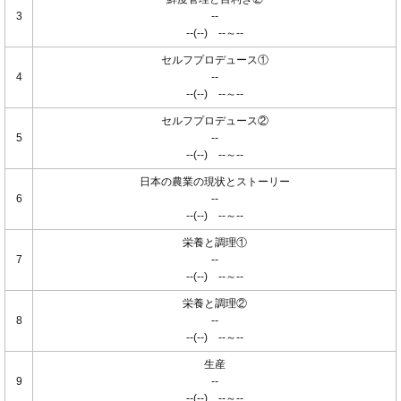
3
--
--(--) --～--
セルフプロデュース①
4
--
--(--) --～--
セルフプロデュース②
5
--
--(--) --～--
日本の農業の現状とストーリー
6
--
--(--) --～--
栄養と調理①
7
--
--(--) --～--
栄養と調理②
8
--
--(--) --～--
生産
9
--
--(--) --～--