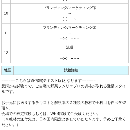
ブランディング/マーケティング①
10
--
--(--) --～--
ブランディング/マーケティング②
11
--
--(--) --～--
流通
12
--
--(--) --～--
地区
試験詳細
======こちらは通信制(テキスト版)となります======
受講から試験まで、ご自宅で野菜ソムリエプロの資格が取れる受講スタイ
ルです。
お手元にお送りするテキストと解説本の２種類の教材で全科目を自己学習
頂き、
会場での検定試験もしくは、WEB試験でご受験ください。
（※教材の送付先は、日本国内限定とさせていただきます。予めご了承く
ださい。）