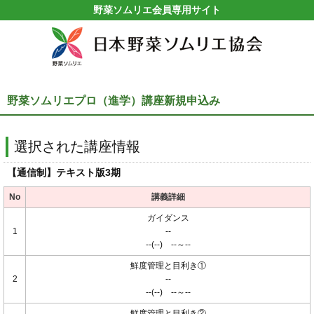
野菜ソムリエ会員専用サイト
野菜ソムリエプロ（進学）講座新規申込み
選択された講座情報
【通信制】テキスト版3期
No
講義詳細
ガイダンス
1
--
--(--) --～--
鮮度管理と目利き①
2
--
--(--) --～--
鮮度管理と目利き②