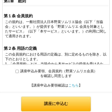
第1章 総則
第１条 会員規約
この規約は、一般社団法人日本野菜ソムリエ協会（以下「当協
会」といいます。）が提供する「野菜ソムリエ 会員を対象とし
たサービス」（以下「本サービス」といいます。）の利用に関し
て適用されます。
第２条 用語の定義
この会員規約における用語の定義は、別に定めるものを除き、以
下のとおりとします。
1. 「会員規約」とは、当協会から本サービスの提供を受けるた
めの規約をいいます。
講座申込み要領、会員規約（野菜ソムリエ会員）
2. 「会員」とは、当協会と野菜ソムリエ 会員契約を締結してい
を確認し同意します
る者をいいます。
【講座申込み要領確認は
こちら
】
第３条 規約の変更
1. 当協会は、この規約を変更する場合は、当協会所定の方法に
より、会員に通知します。
2. 前項の通知後、会員が本サービスを利用した場合は、会員は
当該変更を承諾したものといたします。