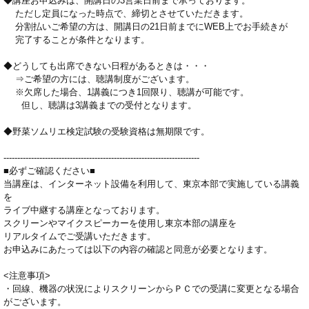
◆講座お申込みは、開講日の3営業日前まで承っております。
ただし定員になった時点で、締切とさせていただきます。
分割払いご希望の方は、開講日の21日前までにWEB上でお手続きが
完了することが条件となります。
◆どうしても出席できない日程があるときは・・・
⇒ご希望の方には、聴講制度がございます。
※欠席した場合、1講義につき1回限り、聴講が可能です。
但し、聴講は3講義までの受付となります。
◆野菜ソムリエ検定試験の受験資格は無期限です。
-----------------------------------------------------------------------
■必ずご確認ください■
当講座は、インターネット設備を利用して、東京本部で実施している講義
を
ライブ中継する講座となっております。
スクリーンやマイクスピーカーを使用し東京本部の講座を
リアルタイムでご受講いただきます。
お申込みにあたっては以下の内容の確認と同意が必要となります。
<注意事項>
・回線、機器の状況によりスクリーンからＰＣでの受講に変更となる場合
がございます。