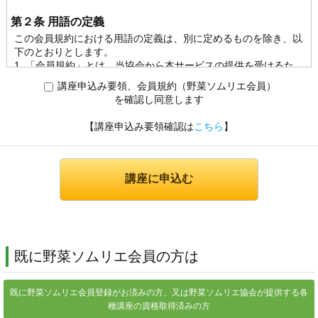
第２条 用語の定義
この会員規約における用語の定義は、別に定めるものを除き、以
下のとおりとします。
1. 「会員規約」とは、当協会から本サービスの提供を受けるた
めの規約をいいます。
講座申込み要領、会員規約（野菜ソムリエ会員）
2. 「会員」とは、当協会と野菜ソムリエ 会員契約を締結してい
を確認し同意します
る者をいいます。
【講座申込み要領確認は
こちら
】
第３条 規約の変更
1. 当協会は、この規約を変更する場合は、当協会所定の方法に
より、会員に通知します。
2. 前項の通知後、会員が本サービスを利用した場合は、会員は
当該変更を承諾したものといたします。
第2章 会員
既に野菜ソムリエ会員の方は
第４条 会員契約の申し込み
1. 会員規約を締結することができる方は、当協会が認定する資
既に野菜ソムリエ会員登録がお済みの方、又は野菜ソムリエ協会が提供する各
格の受講生に限らせていただきます。
種講座の資格取得済みの方